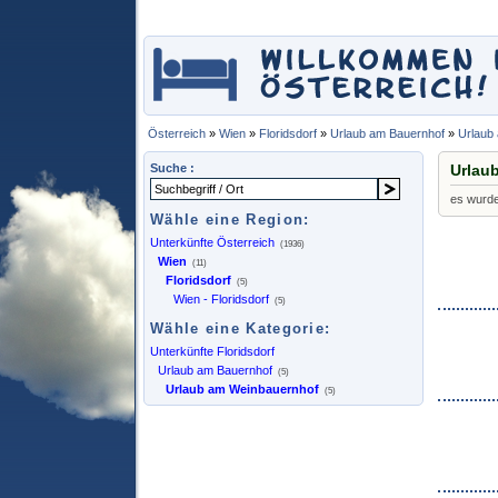
Österreich
»
Wien
»
Floridsdorf
»
Urlaub am Bauernhof
»
Urlaub
Suche :
Urlau
es wurd
Wähle eine Region:
Unterkünfte Österreich
(1936)
Wien
(11)
Floridsdorf
(5)
Wien - Floridsdorf
(5)
Wähle eine Kategorie:
Unterkünfte Floridsdorf
Urlaub am Bauernhof
(5)
Urlaub am Weinbauernhof
(5)