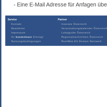
- Eine E-Mail Adresse für Anfagen üb
Service
Partner
Kontakt
Inserate Österreich
Newsletter
Veranstaltungskalender Österreic
Impressum
Lokalguide Österreich
Ihr
kostenloser
Eintrag!
Regionalnachrichten Österreich
Nutzungsbedingungen
RootWeb.EU Domain Netzwerk