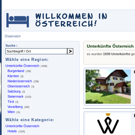
Österreich
Suche :
Unterkünfte Österreich
es wurden
1939 Unterkünfte
ge
Wähle eine Region:
Unterkünfte Österreich
(1936)
Burgenland
(158)
Kärnten
(6)
Niederösterreich
(238)
Oberösterreich
(3)
Salzburg
(3)
Steiermark
(1132)
Tirol
(3)
Vorarlberg
(382)
Wien
(11)
Wähle eine Kategorie:
Unterkünfte Österreich
Hotels
(1234)