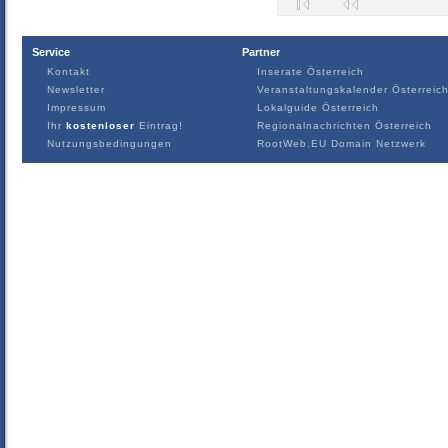
Service
Partner
Kontakt
Inserate Österreich
Newsletter
Veranstaltungskalender Österreic
Impressum
Lokalguide Österreich
Ihr
kostenloser
Eintrag!
Regionalnachrichten Österreich
Nutzungsbedingungen
RootWeb.EU Domain Netzwerk