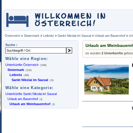
Österreich
»
Steiermark
»
Leibnitz
»
Sankt Nikolai im Sausal
»
Urlaub am Bauernhof
»
Ur
Suche :
Urlaub am Weinbauernh
es wurden
2 Unterkünfte
gefun
Wähle eine Region:
Unterkünfte Österreich
(1936)
Steiermark
(1132)
Leibnitz
(490)
Sankt Nikolai im Sausal
(15)
Wähle eine Kategorie:
Unterkünfte Sankt Nikolai im Sausal
Urlaub am Bauernhof
(3)
Urlaub am Weinbauernhof
(2)