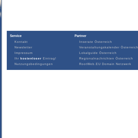
Service
Partner
Kontakt
Inserate Österreich
Newsletter
Veranstaltungskalender Österreic
Impressum
Lokalguide Österreich
Ihr
kostenloser
Eintrag!
Regionalnachrichten Österreich
Nutzungsbedingungen
RootWeb.EU Domain Netzwerk