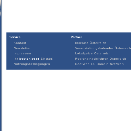
Service
Partner
Kontakt
Inserate Österreich
Newsletter
Veranstaltungskalender Österreic
Impressum
Lokalguide Österreich
Ihr
kostenloser
Eintrag!
Regionalnachrichten Österreich
Nutzungsbedingungen
RootWeb.EU Domain Netzwerk