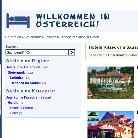
Österreich
»
Steiermark
»
Leibnitz
»
Kitzeck im Sausal
»
Hotels
Suche :
Hotels Kitzeck im Saus
es wurden
2 Unterkünfte
gefun
Wähle eine Region:
Unterkünfte Österreich
(1936)
Steiermark
(1132)
Leibnitz
(490)
Kitzeck im Sausal
(45)
Wähle eine Kategorie:
Unterkünfte Kitzeck im Sausal
Hotels
(3)
Hotels 4 Sterne
(1)
Hotel
(2)