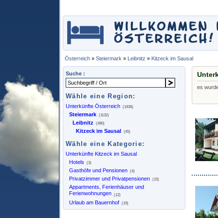
Österreich
»
Steiermark
»
Leibnitz
»
Kitzeck im Sausal
Suche :
Unterk
es wurd
Wähle eine Region:
Unterkünfte Österreich
(1936)
Steiermark
(1132)
Leibnitz
(490)
Kitzeck im Sausal
(45)
Wähle eine Kategorie:
Unterkünfte Kitzeck im Sausal
Hotels
(3)
Gasthöfe und Pensionen
(4)
Privatzimmer und Privatpensionen
(15)
Appartments, Ferienhäuser und
Ferienwohnungen
(12)
Urlaub am Bauernhof
(19)