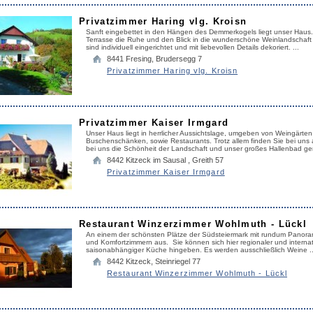
Privatzimmer Haring vlg. Kroisn
Sanft eingebettet in den Hängen des Demmerkogels liegt unser Haus.
Terrasse die Ruhe und den Blick in die wunderschöne Weinlandschaft
sind individuell eingerichtet und mit liebevollen Details dekoriert. ...
8441
Fresing
,
Brudersegg 7
Privatzimmer Haring vlg. Kroisn
Privatzimmer Kaiser Irmgard
Unser Haus liegt in herrlicher Aussichtslage, umgeben von Weingärte
Buschenschänken, sowie Restaurants. Trotz allem finden Sie bei uns
bei uns die Schönheit der Landschaft und unser großes Hallenbad gen
8442
Kitzeck im Sausal
,
Greith 57
Privatzimmer Kaiser Irmgard
Restaurant Winzerzimmer Wohlmuth - Lückl
An einem der schönsten Plätze der Südsteiermark mit rundum Panoram
und Komfortzimmern aus. Sie können sich hier regionaler und internation
saisonabhängiger Küche hingeben. Es werden ausschließlich Weine ..
8442
Kitzeck
,
Steinriegel 77
Restaurant Winzerzimmer Wohlmuth - Lückl