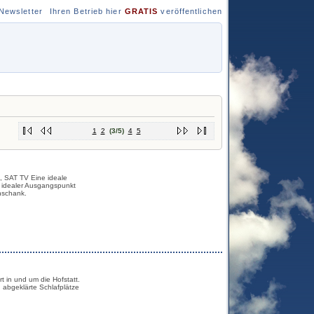
Newsletter
Ihren Betrieb hier
GRATIS
veröffentlichen
1
2
(3/5)
4
5
 SAT TV Eine ideale
, idealer Ausgangspunkt
nschank.
t in und um die Hofstatt.
abgeklärte Schlafplätze