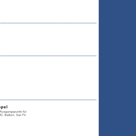
ppel
r Ausgangspunkt für
C, Balkon, Sat-TV.