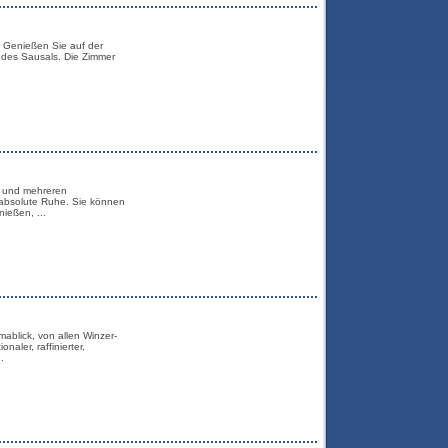
 Genießen Sie auf der
 des Sausals. Die Zimmer
n und mehreren
 absolute Ruhe. Sie können
ießen, ...
ablick, von allen Winzer-
aler, raffinierter,
.