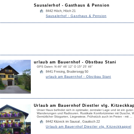
Sausalerhof - Gasthaus & Pension
8442
Höch
,
Höch 21
Sausalerhof - Gasthaus & Pension
urlaub am Bauernhof - Obstbau Stani
GPS Daten: N 46° 46' 12'' O 15° 25' 46''
8441
Fresing
,
Brudersegg 50
urlaub am Bauernhof - Obstbau Stani
Urlaub am Bauernhof Diestler vlg. Kitzeckka
Unser Haus befindet sich in optimaler, zentraler Lage und ist ein gute
Wanderungen und Radtouren. Rustikale Komfortzimmer mit Dusche, W
Gemütlicher Sitzgarten, Liegewiese, Frühstück auch im Freien - mit ...
8442
Kitzeck im Sausal
,
Gauitsch 22
Urlaub am Bauernhof Diestler vlg. Kitzeckkappel