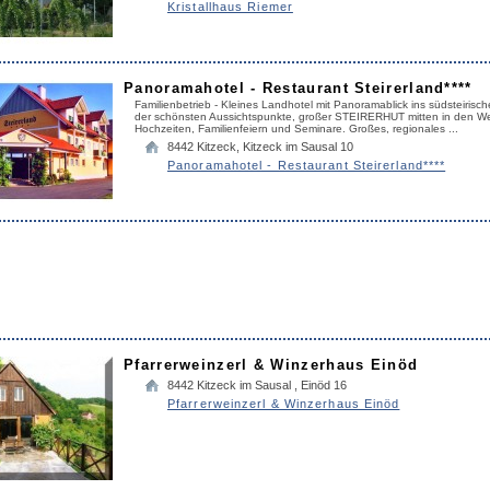
Kristallhaus Riemer
Panoramahotel - Restaurant Steirerland****
Familienbetrieb - Kleines Landhotel mit Panoramablick ins südsteirisc
der schönsten Aussichtspunkte, großer STEIRERHUT mitten in den Wei
Hochzeiten, Familienfeiern und Seminare. Großes, regionales ...
8442
Kitzeck
,
Kitzeck im Sausal 10
Panoramahotel - Restaurant Steirerland****
Pfarrerweinzerl & Winzerhaus Einöd
8442
Kitzeck im Sausal
,
Einöd 16
Pfarrerweinzerl & Winzerhaus Einöd