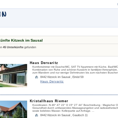
ünfte Kitzeck im Sausal
en
45 Unterkünfte
gefunden
Haus Dervaritz
Komfortzimmer mit Dusche/WC, SAT TV Apartment mit Küche, Bad/WC,
Kombination von Ruhe und schöner Aussicht in familiärer Atmosphäre
zum Wandern und nur wenige Gehminuten bis zum nächsten Busche
8442
Kitzeck im Sausal
,
Einöd 59
Haus Dervaritz
Kristallhaus Riemer
Koordinaten :N 46° 47' 22'' O 15° 27' 44'' Beschreibung : Magischer Or
Gesundheit durch umfassendes Massageangebot und radioästhetisch 
sowie belebtes Wasser. Kellerpartie auf Anfrage. ...
8442
Kitzeck im Sausal
,
Gauitsch 11