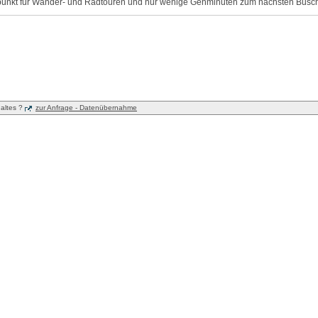
unkt für Wander- und Radtouren und nur wenige Gehminuten zum nächsten Busc
haltes ?
zur Anfrage - Datenübernahme