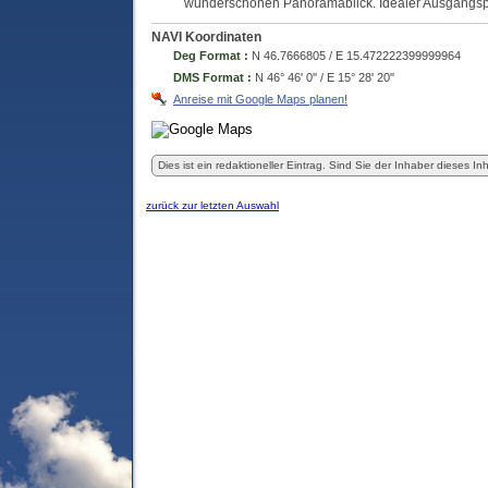
wunderschönen Panoramablick. Idealer Ausgangsp
NAVI Koordinaten
Deg Format :
N
46.7666805
/ E
15.472222399999964
DMS Format :
N 46° 46' 0'' / E 15° 28' 20''
Anreise mit Google Maps planen!
Dies ist ein redaktioneller Eintrag. Sind Sie der Inhaber dieses In
zurück zur letzten Auswahl