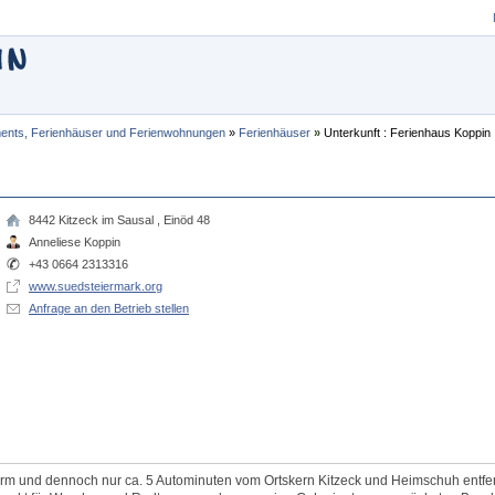
ents, Ferienhäuser und Ferienwohnungen
»
Ferienhäuser
»
Unterkunft : Ferienhaus Koppin
8442
Kitzeck im Sausal
,
Einöd 48
Anneliese Koppin
+43 0664 2313316
www.suedsteiermark.org
Anfrage an den Betrieb stellen
lärm und dennoch nur ca. 5 Autominuten vom Ortskern Kitzeck und Heimschuh entfer