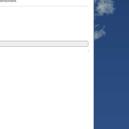
henschank.
C