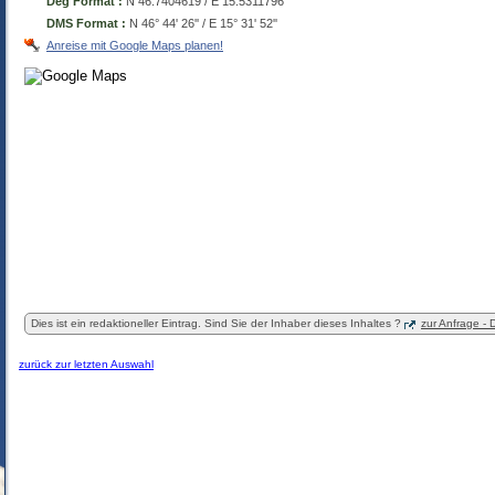
Deg Format :
N
46.7404619
/ E
15.5311796
DMS Format :
N 46° 44' 26'' / E 15° 31' 52''
Anreise mit Google Maps planen!
Dies ist ein redaktioneller Eintrag. Sind Sie der Inhaber dieses Inhaltes ?
zur Anfrage -
zurück zur letzten Auswahl