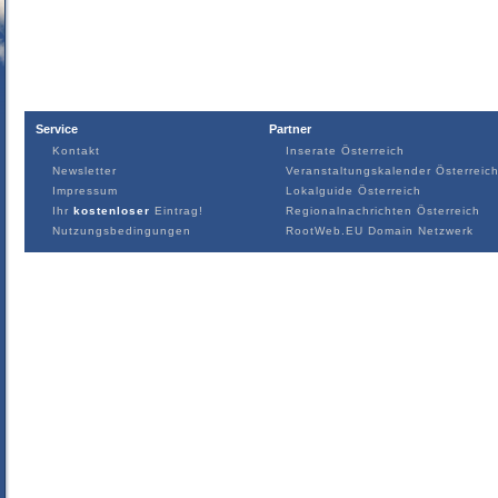
Service
Partner
Kontakt
Inserate Österreich
Newsletter
Veranstaltungskalender Österreic
Impressum
Lokalguide Österreich
Ihr
kostenloser
Eintrag!
Regionalnachrichten Österreich
Nutzungsbedingungen
RootWeb.EU Domain Netzwerk