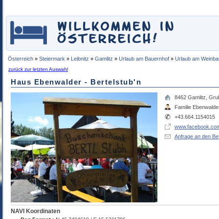
Österreich
»
Steiermark
»
Leibnitz
»
Gamlitz
»
Urlaub am Bauernhof
»
Urlaub am Weinba
zurück zur letzten Auswahl
Haus Ebenwalder - Bertelstub'n
8462
Gamlitz
,
Grub
Familie Ebenwalde
+43.664.1154015
www.facebook.co
Anfrage an den Bet
NAVI Koordinaten